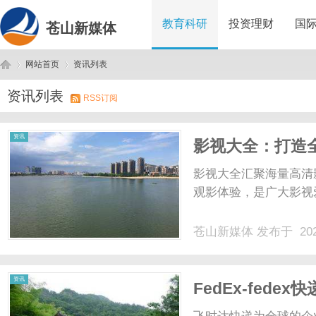
教育科研
投资理财
国
苍山新媒体
网站首页
资讯列表
资讯列表
RSS订阅
苍
›
›
资讯
影视大全：打造
影视大全汇聚海量高清
观影体验，是广大影视爱
苍山新媒体
发布于 202
山
资讯
FedEx-fedex
联邦快递中国出