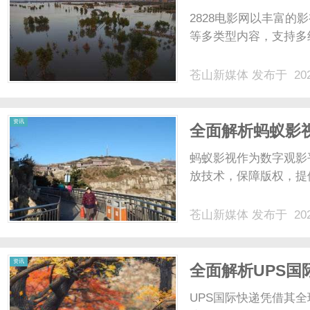
2828电影网以丰富
等多类型内容，支持多
苍山新媒体
发布于 202
资讯
全面解析蚂蚁影
蚂蚁影视作为数字观影
放技术，保障版权，提
苍山新媒体
发布于 202
资讯
全面解析UPS
UPS国际快递凭借其