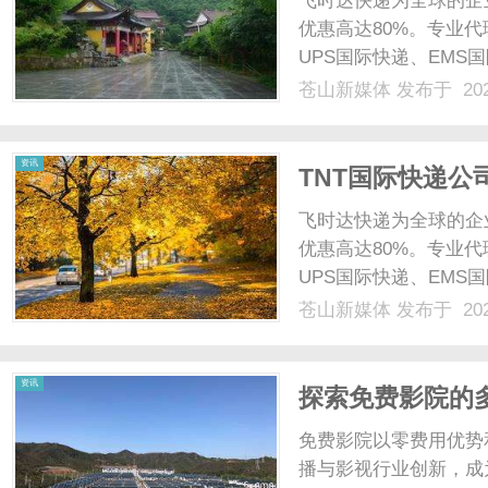
飞时达快递为全球的企
优惠高达80%。专业代
UPS国际快递、EMS
业务。fedex价格只做
苍山新媒体
发布于 202
口价目表（运费低于市场
Maj......
新
资讯
TNT国际快递公
地物流TNT大货促
飞时达快递为全球的企
价格
优惠高达80%。专业代
UPS国际快递、EMS
业务。TNT重货价格只
苍山新媒体
发布于 202
济速递全球特快经济速
媒
济速递重量/区域2......
资讯
探索免费影院的
免费影院以零费用优势
播与影视行业创新，成为