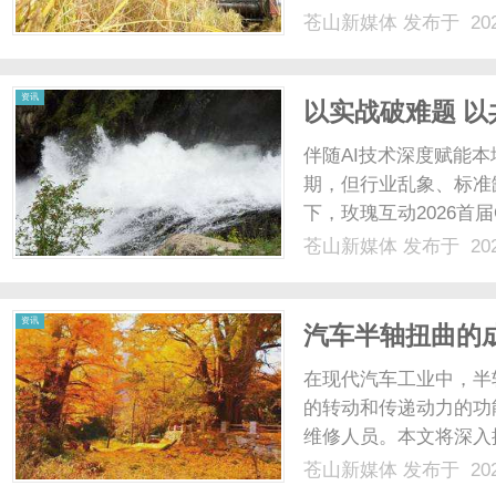
坛，打造沉浸式科技展
苍山新媒体
发布于 202
发展新蓝图。本届展会以
中外乳品及相关企业，是国
资讯
以实战破难题 以
新趋势
伴随AI技术深度赋能
期，但行业乱象、标准
下，玫瑰互动2026首
息技术协同创新中心指
苍山新媒体
发布于 202
量变革与信任重建核心
业规范化升级提供重要参考
资讯
汽车半轴扭曲的
在现代汽车工业中，半
的转动和传递动力的功
维修人员。本文将深入
案，为车主提供全面且
苍山新媒体
发布于 202
动系统的重要组件，它