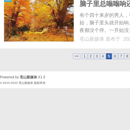
脑子里总嗡嗡响
是啥？这篇讲透
有个四十来岁的男人，
始，脑子里头就开始响
夜都没个停。一开始没
好，心里烦得不行，整
苍山新媒体
发布于 202
里，什么营养品都试过
转，简直是要把人逼疯的节
<<
1
2
3
4
5
6
7
8
Powered by
苍山新媒体
X1.0
© 2015-2020
苍山新媒体
版权所有