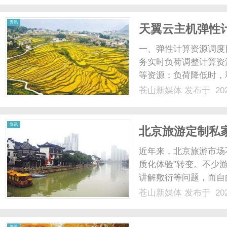
说，半轴的作用是将发动机
资讯
天翼云主机弹性
一、弹性计算资源调度
务实时负荷调整计算资
等资源；负荷降低时，
本优化：减少资源浪费
苍山新媒体
发布于 202
务运行的资源成本，尤
荷变化做出快速反应，在业
资讯
北京旅游定制私
核实力连续六年
近年来，北京旅游市场
质化体验”转变。不少
讲解敷衍等问题，而自
无保障等困扰，尤其对
苍山新媒体
发布于 202
适”成为核心诉求。在
心的优势，逐渐成为旅游市
资讯