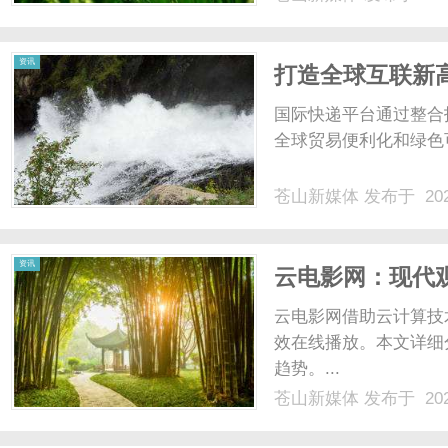
的发展趋势，为关注此
纤改性颗粒玻纤改性.....
资讯
打造全球互联新
国际快递平台通过整合
全球贸易便利化和绿色可
苍山新媒体
发布于 202
资讯
云电影网：现代
析
云电影网借助云计算技
效在线播放。本文详细
趋势。...
苍山新媒体
发布于 202