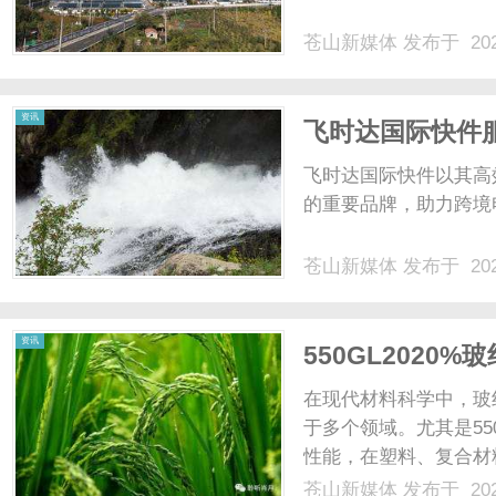
苍山新媒体
发布于 202
体
资讯
飞时达国际快件
飞时达国际快件以其高
的重要品牌，助力跨境电
苍山新媒体
发布于 202
资讯
550GL202
在现代材料科学中，玻
于多个领域。尤其是55
性能，在塑料、复合材
值。本文将深入探讨55
苍山新媒体
发布于 202