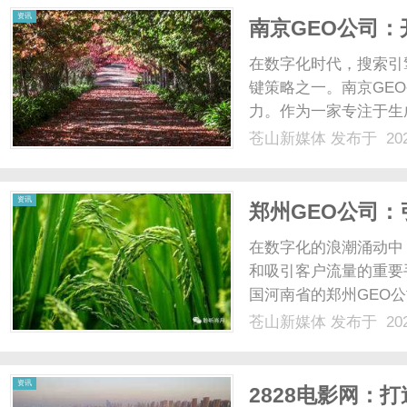
资讯
南京GEO公司
在数字化时代，搜索引
键策略之一。南京GE
力。作为一家专注于生
丰富的经验和专业的团
苍山新媒体
发布于 202
篇文章中，我们将深入
业中的重要地位。一、南京G
资讯
郑州GEO公司：
在数字化的浪潮涌动中
和吸引客户流量的重要
国河南省的郑州GEO
验，正逐步成为行业的
苍山新媒体
发布于 202
程、专业服务、团队优
的发展历程郑州GEO公司成
资讯
2828电影网：