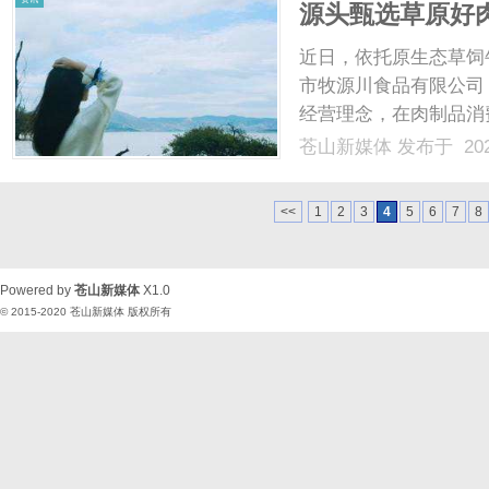
源头甄选草原好肉
态牛肉制品标杆
近日，依托原生态草饲
市牧源川食品有限公司
经营理念，在肉制品消
肉制品品牌。优质食材
苍山新媒体
发布于 202
然草原散养黄牛，依托
然牧草为食、饮用雪山融水
<<
1
2
3
4
5
6
7
8
Powered by
苍山新媒体
X1.0
© 2015-2020
苍山新媒体
版权所有