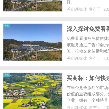
择。...
苍山新媒体
发布于 202
体
资讯
深入探讨免费看
免费看看服务凭借便捷
该服务通过广告和会员
验，推动文化传播和教育
苍山新媒体
发布于 202
资讯
买商标：如何快
在当今竞争激烈的市场
价值的重要组成部分。
企业，拥有一个独特且
加快市场占有率。许多
苍山新媒体
发布于 202