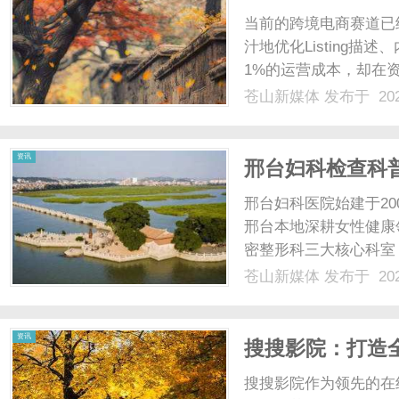
住新兴市场每一
当前的跨境电商赛道已经
汁地优化Listing
1%的运营成本，却在
苦苦赚来的利润白白漏
苍山新媒体
发布于 202
每一个成本支出的绝对掌
换汇汇率，恰恰......
资讯
邢台妇科检查科
— 邢台妇科医院
邢台妇科医院始建于20
邢台本地深耕女性健康
密整形科三大核心科室
系。院内始终将女性就
苍山新媒体
发布于 202
式，安排女医生全程专
分打消女性就医时的尴尬与
资讯
搜搜影院：打造
搜搜影院作为领先的在