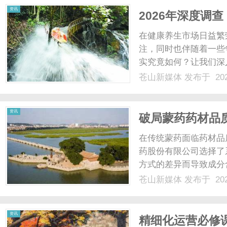
资讯
2026年深度调
在健康养生市场日益繁
注，同时也伴随着一些
实究竟如何？让我们深
康科技成立于2010年
苍山新媒体
发布于 202
它是国家高新技术企业
业。截至2026年1月底....
资讯
破局蒙药药材品
赋能
在传统蒙药面临药材品
药股份有限公司选择了
方式的差异而导致成分
需要建立从源头到成品
苍山新媒体
发布于 202
疆塔城裕民县建立红花
好地支撑蒙药的传承与应用
资讯
精细化运营必修课