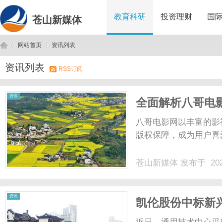
教育科研
投资理财
国
苍山新媒体
网站首页
资讯列表
资讯列表
RSS订阅
苍
›
›
资讯
全面解析八哥电
完美结合
八哥电影网以丰富的影
版权保障，成为用户喜爱
苍山新媒体
发布于 202
山
资讯
凯伦股份中标新兴
目