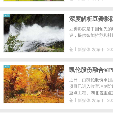
力，本文将深入探讨如
策。1.理解商标的基础知
资讯
深度解析豆瓣影
豆瓣影院是中国领先的
评，提供智能推荐和社
苍山新媒体
发布于 202
资讯
凯伦股份融合®
近日，由凯伦股份承担
项目已进入收官冲刺阶
重点工程、湖北省重点
值突破20亿元，将成
苍山新媒体
发布于 202
生产基地之一，也将成
凯伦股份燕京啤酒丹江口工.