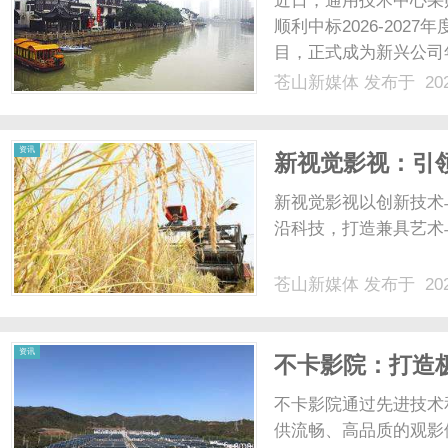
近日，通用技术中心采
顺利中标2026-20
目，正式成为新兴公司
兴集团有限责任公司）
苍山新媒体
发布于 202
子公司。所属建筑企业
家房屋建筑工程施工总承包
新
资讯
新视觉影视：引
新视觉影视以创新技术
沿科技，打造兼具艺术
苍山新媒体
发布于 202
媒
资讯
不卡影院：打造
不卡影院通过先进技术
供流畅、高品质的观影