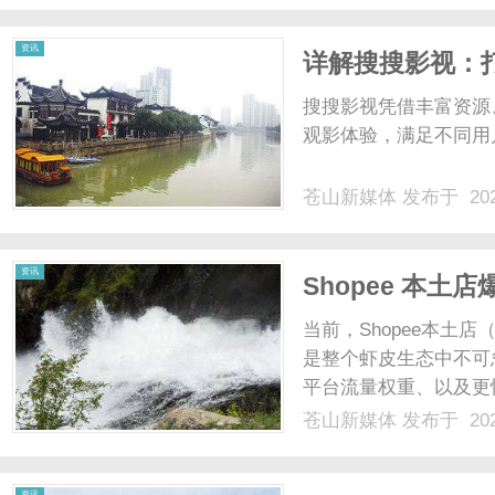
资讯
详解搜搜影视：
值
搜搜影视凭借丰富资源
观影体验，满足不同用
苍山新媒体
发布于 202
资讯
Shopee 本
资金安全回国？
当前，Shopee本土
是整个虾皮生态中不可
平台流量权重、以及更
长。然而，Shopee
苍山新媒体
发布于 202
控”和“资金回国”也
地本土银行账户，且面临着.
资讯