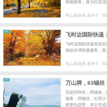
智能推荐，致力打造优质
苍山新媒体
发布于 202
资讯
飞时达国际快递
飞时达国际快递凭借先
保的全球快递服务，致
苍山新媒体
发布于 202
资讯
万山牌，63锡
丝，无铅焊锡球、
无铅焊焊丝，焊锡条，
牢固可靠；出渣
锡条，焊锡丝、出渣少
精密化趋势，本公司成