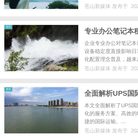
性：·熔融迅速，湿润
苍山新媒体
发布于 202
饱满、光亮、牢固可靠；
资讯
专业办公笔记本
租赁服务
企业专业办公对笔记本
设备稳定度直接影响日
化配置理念普及，越来
齐办公笔记本。...
苍山新媒体
发布于 202
资讯
全面解析UPS
本文全面解析了UPS
化的服务方案、高效的
捷的国际运输。...
苍山新媒体
发布于 202