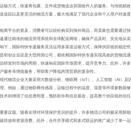
运输方式，快速将包裹、文件或货物送达异国收件人的服务。与传统邮政
送追踪以及更灵活的物流方案，极大地满足了现代企业和个人用户对速度
电商平台的普及，消费者可以轻松购买到海外商品，而卖家也需要通过快
递通过精准的物流管理系统和全球配送网络，确保产品及时、安全地从卖
响下，国际特快专递服务灵活运用多渠道运输方式，保障供应链的稳定性
是初创企业还是大型跨国公司，都依赖国际特快专递实现高效的货物流通
品研发到市场的周期，快速响应国际市场需求，提升竞争力。此外，许多
户服务等增值服务，帮助客户降低跨境贸易的复杂性。
代物流企业大量采用大数据分析、物联网（IoT）、人工智能（AI）及
理。例如，通过物联网传感器，运输过程中的温度、湿度等环境参数能够
技术则增强了信息透明度，预防欺诈和信息篡改，提高整个供应链的信任
重要议题。随着全球对环境保护意识的提升，许多物流公司积极采用新能
碳排放和资源浪费。此外，合作共享模式和多式联运的推广减少了单一运