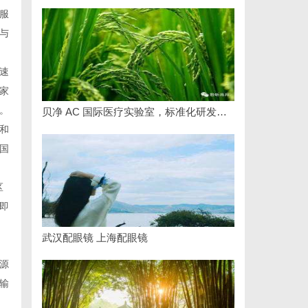
服
与
速
家
。
贝净 AC 国际医疗实验室，标准化研发体系全解析
和
国
区
即
武汉配眼镜 上海配眼镜
源
输