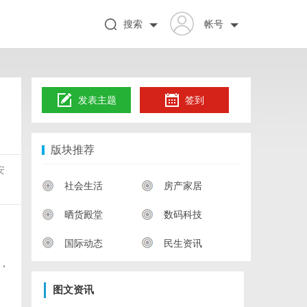
搜索
帐号
发表主题
签到
版块推荐
安
社会生活
房产家居
晒货殿堂
数码科技
国际动态
民生资讯
，
图文资讯