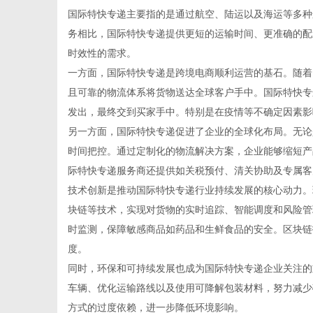
国际特快专递主要指的是通过航空、陆运以及海运等多种
务相比，国际特快专递提供更短的运输时间、更准确的配
时效性的需求。
一方面，国际特快专递是跨境电商顺利运营的基石。随着
新
且可靠的物流体系将货物送达全球客户手中。国际特快专
发出，最终交到买家手中。特别是在疫情等不确定因素影
另一方面，国际特快专递促进了企业的全球化布局。无论
时间把控。通过定制化的物流解决方案，企业能够缩短产
际特快专递服务商还提供如关税预付、清关协助及专属客
技术创新是推动国际特快专递行业持续发展的核心动力。现
块链等技术，实现对货物的实时追踪、智能调度和风险管
时监测，保障敏感商品如药品和生鲜食品的安全。区块链
媒
度。
同时，环保和可持续发展也成为国际特快专递企业关注的
车辆、优化运输路线以及使用可降解包装材料，努力减少
方式的过度依赖，进一步降低环境影响。