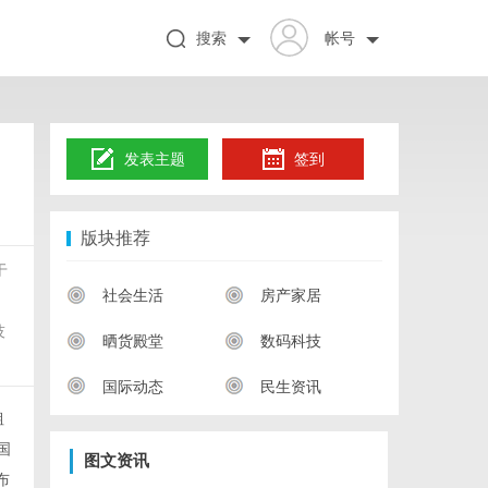
搜索
帐号
发表主题
签到
版块推荐
于
社会生活
房产家居
技
晒货殿堂
数码科技
国际动态
民生资讯
粗
国
图文资讯
布