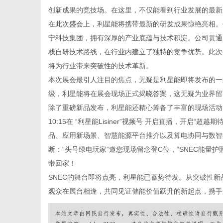
创新成果的竞技场。在这里，不仅能看到行业发展的最新
在此次盛会上，
利星能
将携带最新的研发成果惊艳亮相。
宁科技集团，拥有深厚的产业底蕴与技术积淀。公司贯通了
栈自研技术路线，在行业内建立了独特的竞争优势。此次
新
将为行业带来突破性的技术革新。
本次展会最引人注目的焦点，无疑是利星能即将发布的一
级，利星能将在展会现场正式揭晓答案，这无疑为业界留
除了重磅新品发布，
利星能
还精心筹备了丰富的现场活动
10:15在 “利星能Lisiner”视频号 开启直播，开启
品、应用新场景、智慧能源平台推介以及算电协同与数智
断：“头号绿电玩家”邀您现场留念登C位，“SNEC能量
带回家！
媒
SNEC的舞台即将点亮，利星能已蓄势待发。从突破性
观众在展台相逢，共同见证储能价值跃升的新起点，携手