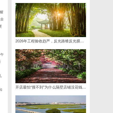
耀
化全
更
2026年工程验收趋严，反光路锥反光膜耐久才是关键项
上午
新
礼
开店最怕“搜不到”为什么隔壁店铺没花钱，ai却天天给他免费派单？
和