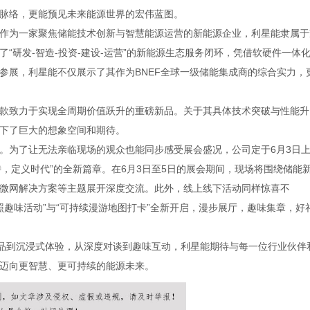
脉络，更能预见未来能源世界的宏伟蓝图。
作为一家聚焦储能技术创新与智慧能源运营的新能源企业，利星能隶属于
“研发-智造-投资-建设-运营”的新能源生态服务闭环，凭借软硬件一体
参展，利星能不仅展示了其作为BNEF全球一级储能集成商的综合实力，
款致力于实现全周期价值跃升的重磅新品。关于其具体技术突破与性能升
下了巨大的想象空间和期待。
。为了让无法亲临现场的观众也能同步感受展会盛况，公司定于6月3日
“超越期待，定义时代”的全新篇章。在6月3日至5日的展会期间，现场将围绕储能
微网解决方案等主题展开深度交流。此外，线上线下活动同样惊喜不
护照趣味活动”与“可持续漫游地图打卡”全新开启，漫步展厅，趣味集章，好
新品到沉浸式体验，从深度对谈到趣味互动，利星能期待与每一位行业伙伴
迈向更智慧、更可持续的能源未来。