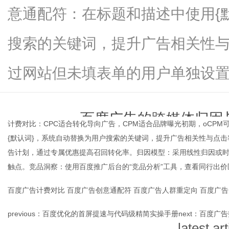
意通配符：在标题和描述中使用{
搜索的关键词，提升广告相关性
新
过网站但未填表单的用户单独设置广告
百度广告的跨媒体归因
计费对比：CPC适合转化导向广告，CPM适合品牌曝光初期，oCP
{默认词}，系统自动替换为用户搜索的关键词，提升广告相关性与点
time：
2026-06-02 00:1
告计划，通过专属优惠提高召回转化率。归因模型：采用线性归因或
触点。竞品洞察：使用百度推广后台的“竞品分析”工具，查看同行出
媒
百度广告计费对比
百度广告创意通配符
百度广告人群重定向
百度广告
previous：
百度优化的首屏提速与代码级精简实操手册
next：
百度广告
latest art