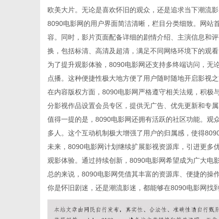
欧美大片。无论是喜欢怀旧的观众，还是追求当下潮流影
8090电影网的用户界面简洁清晰，栏目分类细致。网
容。同时，影片页面配备详细的剧情介绍、主演信息和评
换，包括标清、高清及超清，满足不同网络环境下的观看
新
为了提升观影体验，8090电影网还支持多终端访问，
点播。这种便捷性极大地方便了用户随时随地开启影视之
在内容版权方面，8090电影网严格遵守相关法规，积
分影视作品设置会员专区，提供无广告、优先更新和专属
值得一提的是，8090电影网还拥有活跃的社区功能。
多人。这个互动机制极大增强了用户的归属感，使得80
未来，8090电影网计划继续扩展影视资源库，引进更
观影体验。通过持续创新，8090电影网希望成为广大电
媒
总的来说，8090电影网凭借其丰富的资源库、便捷的
你是怀旧剧迷，还是潮流影迷，都能够在8090电影网找