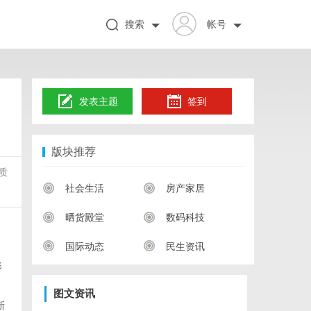
搜索
帐号
发表主题
签到
版块推荐
质
社会生活
房产家居
晒货殿堂
数码科技
国际动态
民生资讯
影
图文资讯
新