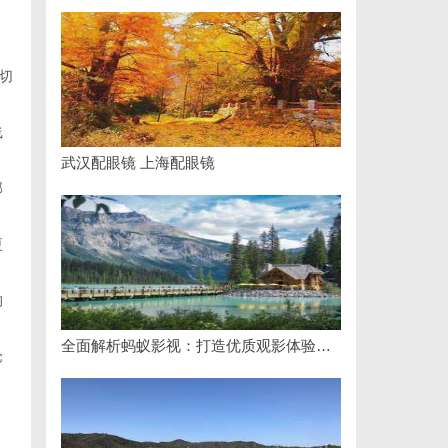
切
线
武汉配眼镜 上海配眼镜
部
更
。
的
全面解析蚂蚁影视：打造优质观影体验的新兴平台
论