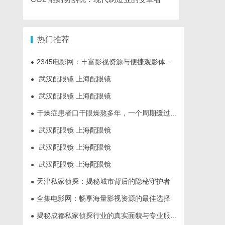
热门推荐
2345电影网：丰富影视资源与便捷观影体验的最佳选择
●
武汉配眼镜 上海配眼镜
●
武汉配眼镜 上海配眼镜
●
干燥症患者口干眼燥熬多年，一个周期缓过来？老中医：一张辨证方对症，身体找回津液
●
武汉配眼镜 上海配眼镜
●
武汉配眼镜 上海配眼镜
●
武汉配眼镜 上海配眼镜
●
天津私家侦探：揭秘城市背后的隐秘守护者
●
全集电影网：畅享海量影视资源的最佳选择
●
揭秘成都私家侦探行业的真实面貌与专业服务
●