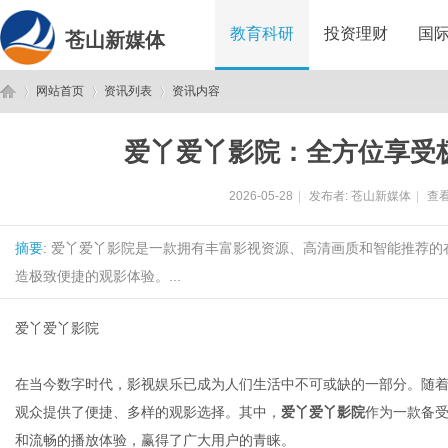
教育科研
投资理财
国
苍山新媒体
网站首页
资讯列表
资讯内容
爱丫爱丫影院：全方位享受
苍
›
›
›
2026-05-28
|
发布者:
苍山新媒体
|
查看
摘要
: 爱丫爱丫影院是一款拥有丰富影视资源、高清画质和智能推荐
造极致便捷的观影体验。...
爱丫爱丫影院
山
在当今数字时代，影视娱乐已成为人们生活中不可或缺的一部分。随
观众提供了便捷、多样的观影选择。其中，
爱丫爱丫影院
作为一款备
和流畅的播放体验，赢得了广大用户的青睐。