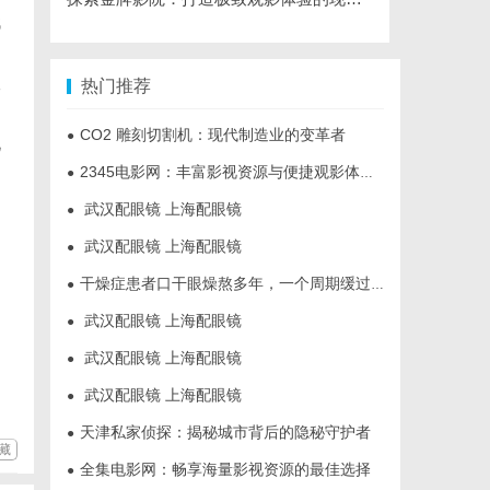
代
伙
热门推荐
CO2 雕刻切割机：现代制造业的变革者
●
化
2345电影网：丰富影视资源与便捷观影体验的最佳选择
●
武汉配眼镜 上海配眼镜
●
武汉配眼镜 上海配眼镜
●
干燥症患者口干眼燥熬多年，一个周期缓过来？老中医：一张辨证方对症，身体找回津液
●
武汉配眼镜 上海配眼镜
●
武汉配眼镜 上海配眼镜
●
武汉配眼镜 上海配眼镜
●
天津私家侦探：揭秘城市背后的隐秘守护者
●
藏
全集电影网：畅享海量影视资源的最佳选择
●