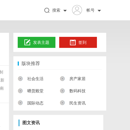
搜索
帐号
发表主题
签到
版块推荐
制
社会生活
房产家居
展新
南
晒货殿堂
数码科技
国际动态
民生资讯
图文资讯
术