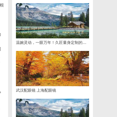
扎根
力
温婉灵动，一眼万年！久匠量身定制的眉眼唇，才是你整张脸的点睛之笔！淡颜系女生的气质加分项
同
服
度
户
，
武汉配眼镜 上海配眼镜
户
服
，