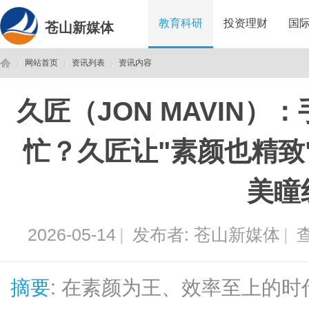
教育科研
投资理财
国
苍山新媒体
网站首页
资讯列表
资讯内容
久匠（JON MAVIN
苍
›
›
›
忙？久匠让"素颜也精致"
美瞳
2026-05-14
|
发布者:
苍山新媒体
|
查
山
摘要
: 在素颜为王、效率至上的