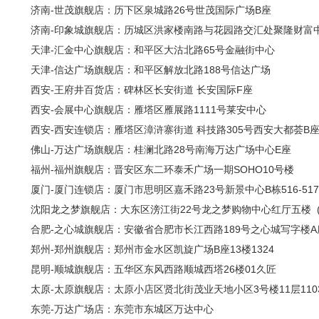
济南-世茂旗舰店：历下区泉城路26号世茂国际广场B座
济南-印象城旗舰店：历城区洪家楼南路与花园路交汇处聚隆财富
天津-汇金中心旗舰店：和平区大沽北路65号金融街中心
天津-信达广场旗舰店：和平区解放北路188号信达广场
西安-王府井百货店：碑林区长安街道 长安国际F座
西安-会展中心旗舰店：雁塔区雁展路1111号莱安中心
西安-西安连锁店：雁塔区漳浒寨街道 科技路305号西安大都荟B
佛山-万达广场旗舰店：桂澜北路28号南海万达广场中心E座
福州-福州旗舰店：晋安区东二环泰禾广场一期SOHO10号楼
厦门-厦门连锁店：厦门市思明区嘉禾路23号新景中心B栋516-517
沈阳龙之梦旗舰店：大东区滂江街22号龙之梦购物中心红厅五楼 (北
合肥-之心城旗舰店：安徽省合肥市长江西路189号之心城写字楼A座1
郑州-郑州旗舰店：郑州市金水区凯旋广场B座13楼1324
昆明-顺城旗舰店：五华区东风西路顺城西塔26楼01久匠
太原-太原旗舰店：太原小店区贤北街茂业天地小区3号楼11层110
东莞-万达广场店：东莞市东城区万达中心