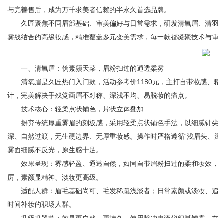
与完善售后，成为万千求美者信赖的半永久首选品牌。
久匠聚焦不同眉部基础、审美偏好与日常需求，研发清氧眉、清羽
雾线结合的高级妆感，精准覆盖多元变美需求，每一款都凝聚技术与审
体
一、清氧眉：伪素颜天菜，眉粉扫过的通透柔雾
清氧眉是久匠热门入门款，活动参考价1180元，主打自带妆感、
计，完美解决手残党画眉不对称、深浅不均、易脱妆的痛点。
技术核心：轻柔点状铺色，片状立体叠加
摒弃传统厚重雾眉的刻板感，采用轻柔点状铺色手法，以细腻针尖
深、自然过渡，无生硬边界、无厚重妆感。操作时严格遵循“浅眉头、
雾面细腻不反光，原生感十足。
效果呈现：雾感轻盈、通透自然，如同自带眉粉扫过的柔和妆效，
厉，素颜显精神、淡妆更高级。
适配人群：眉毛基础尚可、毛发稀疏浅淡者；日常素颜或淡妆、追
时间补妆的职场人群。