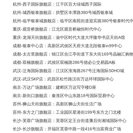
杭州-西子国际旗舰店：江干区百大绿城西子国际
杭州-城西银泰旗舰店：拱墅区丰潭路380号城西银泰城
杭州-临平银泰城旗舰店：临平区南苑街道迎宾路380号银泰时代
重庆-观音桥旗舰店：江北区观音桥融恒时代中心
重庆-龙湖天街旗舰店：渝中区时代大道大坪隆华书店天街A馆
成都-银泰中心店：高新区武侯区天府大道北段银泰in99中心
成都-太古里旗舰店：锦江区合江亭街道下东大街169号晶融汇购
成都-双楠旗舰店：武侯区双楠路286号德必公交易园A栋
武汉-泛海国际旗舰店：江汉区淮海路267号泛海国际S0HO城
武汉-武汉SKP店：武昌区松竹路汉街万达环球国际中心
南京-万达广场旗舰店：建邺区万达写字楼D座
南京-新街口旗舰店：秦淮区中山东路18号国际贸易中心
苏州-狮山天街旗舰店：高新区狮山天街生活广场
苏州-东方之门旗舰店：工业园区星港街199号东方之门北楼
长沙-芙蓉广场旗舰店：芙蓉区定王台街道藩后街湘域国际中心
长沙-长沙旗舰店：开福区芙蓉中路一段416号泊富商业广场