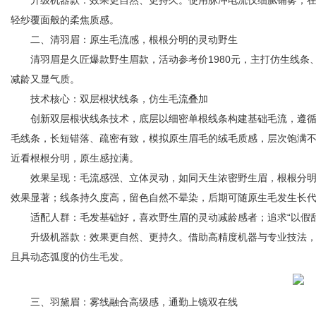
升级机器款：效果更自然、更持久。使用脉冲电流仪细腻铺雾，在
轻纱覆面般的柔焦质感。
二、清羽眉：原生毛流感，根根分明的灵动野生
清羽眉是久匠爆款野生眉款，活动参考价1980元，主打仿生线条
减龄又显气质。
技术核心：双层根状线条，仿生毛流叠加
创新双层根状线条技术，底层以细密单根线条构建基础毛流，遵循
毛线条，长短错落、疏密有致，模拟原生眉毛的绒毛质感，层次饱满
近看根根分明，原生感拉满。
效果呈现：毛流感强、立体灵动，如同天生浓密野生眉，根根分明
效果显著；线条持久度高，留色自然不晕染，后期可随原生毛发生长
适配人群：毛发基础好，喜欢野生眉的灵动减龄感者；追求“以假乱
升级机器款：效果更自然、更持久。借助高精度机器与专业技法，
且具动态弧度的仿生毛发。
三、羽黛眉：雾线融合高级感，通勤上镜双在线