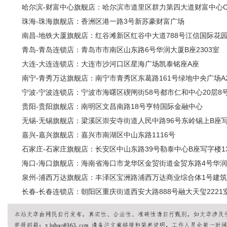
哈尔滨-财富中心旗舰店：哈尔滨市道里区群力第四大道财富中心C座
珠海-珠海旗舰店：香洲区港一路3号新苏豪财富广场
南昌-地铁大厦旗舰店：红谷滩新区红谷中大道788号江信国际花园1
青岛-青岛连锁店：青岛市市南区山东路6号华润大厦B座2303室
大连-大连连锁店：大连市沙河口区星海广场凯泰铭座A座
南宁-青秀万达旗舰店：南宁市青秀区东葛路161号绿地中央广场A2-1
宁波-宁波连锁店：宁波市海曙区碶闸街58号都市仁和中心20层8
贵阳-贵阳旗舰店：南明区文昌南路18号亨特国际金融中心
无锡-无锡旗舰店：梁溪区崇安寺街道人民中路96号东岭锡上B座写字
嘉兴-嘉兴旗舰店：嘉兴市南湖区中山东路1116号
石家庄-石家庄旗舰店：长安区中山东路39号勒泰中心B座写字楼13层
海口-海口旗舰店：海南省海口市龙华区金贸街道金贸东路4号华润
泉州-浦西万达旗舰店：丰泽区宝洲路浦西万达商业综合体1号建筑(甲级
长春-长春连锁店：朝阳区重庆街道西安大路888号融大天玺2221