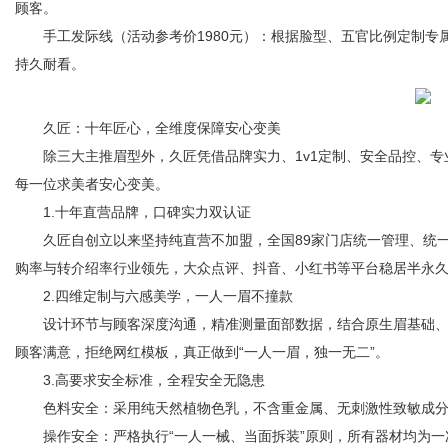
顾客。
手工发际线（活动参考价1980元）：根据脸型、五官比例定制专
持久耐看。
久匠：十年匠心，全维度保障安心变美
除三大主推眉型外，久匠凭借品牌实力、1v1定制、安全品控、专
每一位求美者安心变美。
1.十年直营品牌，口碑实力双认证
久匠自创立以来坚持纯直营不加盟，全国89家门店统一管理、统一品
购率与转介绍率行业领先，大众点评、抖音、小红书等平台稳居半永久
2.四维定制与六感美学，一人一眉不撞款
设计环节与顾客深度沟通，精准测量面部数据，结合原生眉基础、
顾客满意，拒绝网红模板，真正做到“一人一眉，独一无二”。
3.高要求安全标准，全程安全无隐患
色料安全：采用纯天然植物色乳，不含重金属、无刺激性致敏成分
操作安全：严格执行“一人一械、当面拆装”原则，所有器材均为一