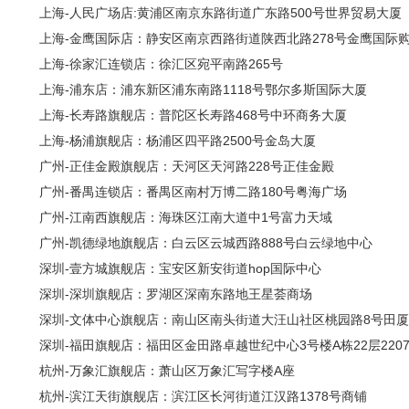
上海-人民广场店:黄浦区南京东路街道广东路500号世界贸易大厦
上海-金鹰国际店：静安区南京西路街道陕西北路278号金鹰国际
上海-徐家汇连锁店：徐汇区宛平南路265号
上海-浦东店：浦东新区浦东南路1118号鄂尔多斯国际大厦
上海-长寿路旗舰店：普陀区长寿路468号中环商务大厦
上海-杨浦旗舰店：杨浦区四平路2500号金岛大厦
广州-正佳金殿旗舰店：天河区天河路228号正佳金殿
广州-番禺连锁店：番禺区南村万博二路180号粤海广场
广州-江南西旗舰店：海珠区江南大道中1号富力天域
广州-凯德绿地旗舰店：白云区云城西路888号白云绿地中心
深圳-壹方城旗舰店：宝安区新安街道hop国际中心
深圳-深圳旗舰店：罗湖区深南东路地王星荟商场
深圳-文体中心旗舰店：南山区南头街道大汪山社区桃园路8号田厦
深圳-福田旗舰店：福田区金田路卓越世纪中心3号楼A栋22层2207-
杭州-万象汇旗舰店：萧山区万象汇写字楼A座
杭州-滨江天街旗舰店：滨江区长河街道江汉路1378号商铺