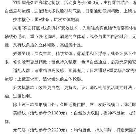
羽黛眉是久匠高端定制款，活动参考价2980元，主打雾线结合、
自然度与妆感，适配绝大多数脸型与气质，日常通勤低调精致、上镜
技术核心：雾+线条，层次立体饱满
采用“雾面打底+线条填补”双效技术，先用轻柔雾色铺垫眉部整体
勒核心毛流，重点强化眉峰、眉尾的立体感，线条与雾面自然融合，
婉，又有线条眉的立体精致，高级感十足。
效果呈现：层次丰富、精致立体，雾感柔和不浮夸，线条细腻不生
眼，修饰脸型更显精致；留色持久稳定，色泽自然通透，后期无需频
适配人群：追求精致高级感、预算充足；日常通勤+重要场合双需求
妆容；上镜需求高、追求镜头前立体轮廓。
升级机器款：效果更自然、更持久。设计师以机器灵活调控针法，
融、过渡如羽。
除上述三款眉形项目外，久匠还提供眼、唇、发际线项目，满足顾
美瞳线（活动参考价1080元）：自然放大双眼，提神不显妆，提
群。
元气唇（活动参考价2620元）：均匀唇色，持久润泽，打造素颜