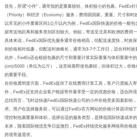
首先，所谓“小件”，通常指的是重量较轻、体积较小的包裹。FedE
（Priority）和经济（Economy）服务，费用因国家、重量、尺寸和
以常见的小件重量区间1公斤以内为例，FedEx国际快递的价格一般
据寄送地距离和服务类别区别较大。例如，寄送至北美和欧洲的费用
新
具体来说，FedEx国际优先服务通常价格稍高，但配送速度快，时效
则价格相对低廉，但配送时效略长，通常为3-7个工作日，适合对时效
此外，FedEx还会根据包裹的尺寸和重量计算实际重量与体积重量中的较
(cm)/5000（单位为公斤），这意味着即使包裹轻，但体积过大，
的重要手段。
在价格透明度方面，FedEx提供了在线费用计算工具，客户只需输入
外，FedEx还支持企业客户根据寄件量享受一定的优惠价格，适合跨
总结而言，飞时达快递FedEx国际快递公司的小件价格受多因素影响
媒
求。用户在选择服务前，可以通过FedEx官方网站的价格计算器详细
理控制包裹重量和体积，选择合适的服务类型，是降低国际快递成本
未来，随着国际物流竞争日益激烈，FedEx持续优化服务网络和价格
跨境寄递需求。