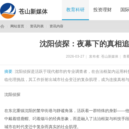
教育科研
投资理财
国
苍山新媒体
网站首页
资讯列表
资讯内容
沈阳侦探：夜幕下的真相
苍
›
›
›
2026-03-27
|
发布者:
苍山新媒体
|
查看
摘要
: 沈阳侦探是活跃于现代都市的专业调查者，在合法框架内运用
临伦理挑战，其工作折射出城市社会变迁的复杂肌理，成为连接真相与需
沈阳侦探
山
在东北重镇沈阳的繁华街巷与静谧角落，活跃着一群特殊的身影——他
中戴着猎鹿帽、叼着烟斗的经典形象，而是融入了法治框架与科技手
城市在时代变迁中复杂而真实的社会肌理。