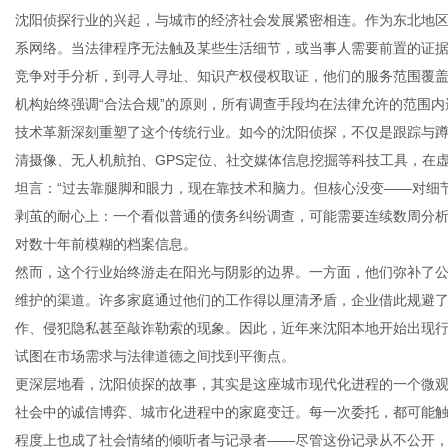
沈阳侦探行业的兴起，与城市的经济社会发展紧密相连。作为东北地
系网络。当法律程序无法触及某些生活细节，或当事人需要前置的证
竞争对手分析，到寻人寻址、知识产权侵权取证，他们的服务范围覆
机构始终强调“合法合规”的原则，所有调查手段均在法律允许的范围
新
技术革新深刻重塑了这个传统行业。如今的沈阳侦探，不仅是跟踪与
清摄像、无人机航拍、GPS定位、社交媒体信息挖掘等科技工具，在
坦言：“过去靠腿脚和眼力，现在靠技术和脑力。但核心没变——对细
剥茧的耐心上：一个看似普通的债务纠纷调查，可能需要连续数周分
对数十年前模糊的档案信息。
然而，这个行业始终游走在阳光与阴影的边界。一方面，他们弥补了
维护的渠道。许多家庭通过他们的工作得以厘清矛盾，企业借此规避
作、侵犯隐私甚至敲诈勒索的现象。因此，近年来沈阳本地开始出现
媒
试图在市场需求与法律道德之间找到平衡点。
更深层地看，沈阳侦探的故事，其实是这座城市现代化进程的一个微
社会中的诚信博弈、城市化进程中的家庭变迁。每一次委托，都可能
程度上也成了社会情绪的倾听者与记录者——尽管这份记录从不公开