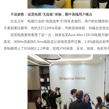
不追
参数：追觅
电视
“无短板”
体验
，戳中高端用户痛点
过去几年，电视行业的“画质战争”打得有多激烈，用户的吐槽就有
天看剧要拉窗帘。有的主打120Hz高刷，号称游戏神器，却栽在音质
追觅电视显然看透了这一点，就拿追觅Aura Mini LED AI电视
真实，300Hz高刷加5.3ms低延迟让游戏党直呼过瘾，1.8%超低
音响都用上了91W的2.1.2声道，把用户对画质、反光、游戏、色彩