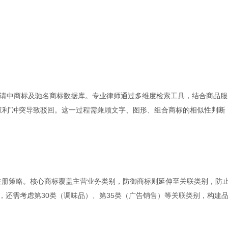
请中商标及驰名商标数据库。专业律师通过多维度检索工具，结合商品服
权利”冲突导致驳回。这一过程需兼顾文字、图形、组合商标的相似性判断
的注册策略。核心商标覆盖主营业务类别，防御商标则延伸至关联类别，防
外，还需考虑第30类（调味品）、第35类（广告销售）等关联类别，构建