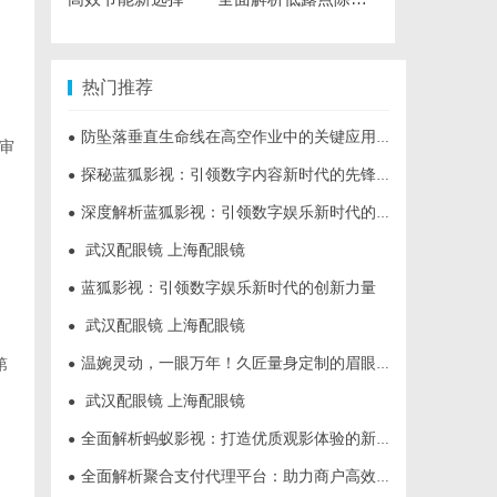
热门推荐
防坠落垂直生命线在高空作业中的关键应用与安全保障
●
审
探秘蓝狐影视：引领数字内容新时代的先锋平台
●
深度解析蓝狐影视：引领数字娱乐新时代的先锋力量
●
武汉配眼镜 上海配眼镜
●
蓝狐影视：引领数字娱乐新时代的创新力量
●
武汉配眼镜 上海配眼镜
●
温婉灵动，一眼万年！久匠量身定制的眉眼唇，才是你整张脸的点睛之笔！淡颜系女生的气质加分项
第
●
武汉配眼镜 上海配眼镜
●
全面解析蚂蚁影视：打造优质观影体验的新兴平台
●
全面解析聚合支付代理平台：助力商户高效管理多渠道支付
●