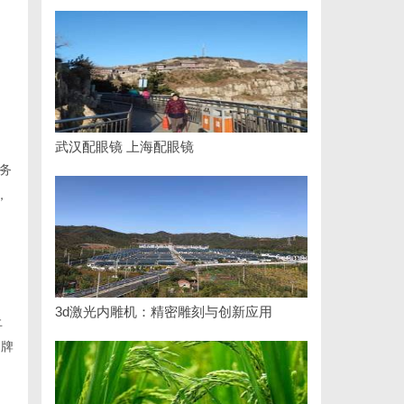
武汉配眼镜 上海配眼镜
务
，
3d激光内雕机：精密雕刻与创新应用
止
品牌