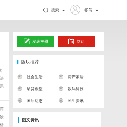
搜索
帐号
发表主题
签到
版块推荐
然
社会生活
房产家居
法
系
晒货殿堂
数码科技
国际动态
民生资讯
商
段
图文资讯
析