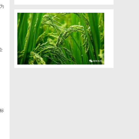
为
企
标